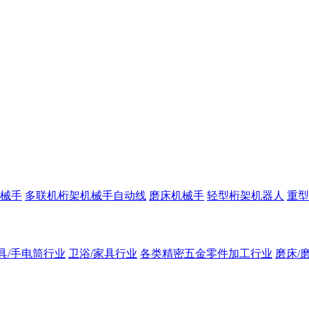
械手
多联机桁架机械手自动线
磨床机械手
轻型桁架机器人
重型
具/手电筒行业
卫浴/家具行业
各类精密五金零件加工行业
磨床/