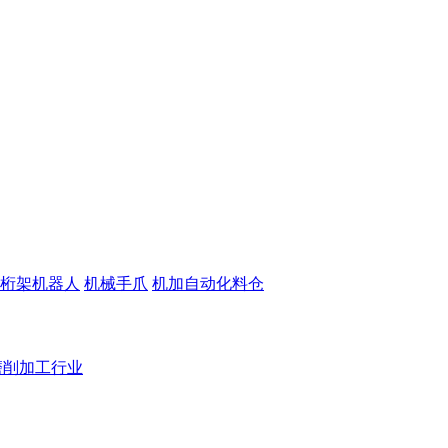
桁架机器人
机械手爪
机加自动化料仓
磨削加工行业